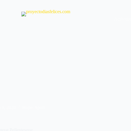
Activida
o 9, 2020
Hope
,
Sport
terat Pellentesque