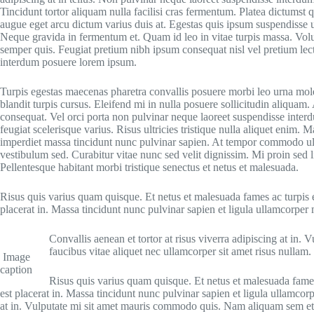
Tincidunt tortor aliquam nulla facilisi cras fermentum. Platea dictumst q
augue eget arcu dictum varius duis at. Egestas quis ipsum suspendisse u
Neque gravida in fermentum et. Quam id leo in vitae turpis massa. Volut
semper quis. Feugiat pretium nibh ipsum consequat nisl vel pretium le
interdum posuere lorem ipsum.
Turpis egestas maecenas pharetra convallis posuere morbi leo urna mole
blandit turpis cursus. Eleifend mi in nulla posuere sollicitudin aliquam.
consequat. Vel orci porta non pulvinar neque laoreet suspendisse interd
feugiat scelerisque varius. Risus ultricies tristique nulla aliquet enim
imperdiet massa tincidunt nunc pulvinar sapien. At tempor commodo ul
vestibulum sed. Curabitur vitae nunc sed velit dignissim. Mi proin sed 
Pellentesque habitant morbi tristique senectus et netus et malesuada.
Risus quis varius quam quisque. Et netus et malesuada fames ac turpis eg
placerat in. Massa tincidunt nunc pulvinar sapien et ligula ullamcorper m
Convallis aenean et tortor at risus viverra adipiscing at i
faucibus vitae aliquet nec ullamcorper sit amet risus nullam.
Image
caption
Risus quis varius quam quisque. Et netus et malesuada fames 
est placerat in. Massa tincidunt nunc pulvinar sapien et ligula ullamcorpe
at in. Vulputate mi sit amet mauris commodo quis. Nam aliquam sem et t