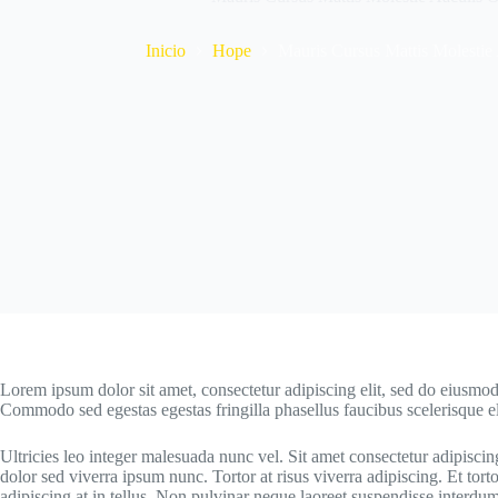
Inicio
Hope
Mauris Cursus Mattis Molestie 
Lorem ipsum dolor sit amet, consectetur adipiscing elit, sed do eiusmod
Commodo sed egestas egestas fringilla phasellus faucibus scelerisque el
Ultricies leo integer malesuada nunc vel. Sit amet consectetur adipiscing
dolor sed viverra ipsum nunc. Tortor at risus viverra adipiscing. Et torto
adipiscing at in tellus. Non pulvinar neque laoreet suspendisse interdum