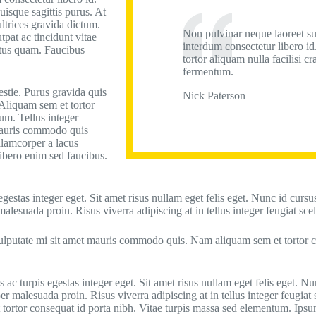
uisque sagittis purus. At
ltrices gravida dictum.
Non pulvinar neque laoreet s
pat ac tincidunt vitae
interdum consectetur libero id
ctus quam. Faucibus
tortor aliquam nulla facilisi cr
fermentum.
stie. Purus gravida quis
Nick Paterson
 Aliquam sem et tortor
um. Tellus integer
. Mauris commodo quis
lamcorper a lacus
libero enim sed faucibus.
estas integer eget. Sit amet risus nullam eget felis eget. Nunc id cursu
alesuada proin. Risus viverra adipiscing at in tellus integer feugiat scel
n. Vulputate mi sit amet mauris commodo quis. Nam aliquam sem et tortor
ac turpis egestas integer eget. Sit amet risus nullam eget felis eget. N
r malesuada proin. Risus viverra adipiscing at in tellus integer feugiat s
ortor consequat id porta nibh. Vitae turpis massa sed elementum. Ipsum 