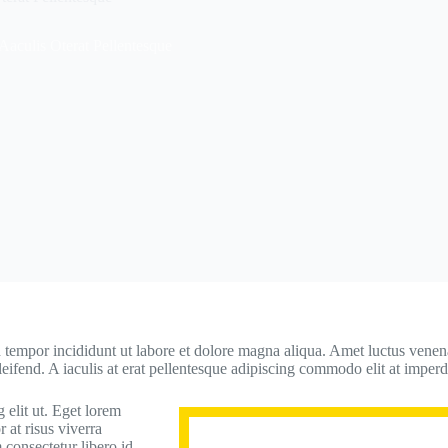
Aaculis Oterat Pellentesque
 tempor incididunt ut labore et dolore magna aliqua. Amet luctus venenat
eifend. A iaculis at erat pellentesque adipiscing commodo elit at imperd
 elit ut. Eget lorem
r at risus viverra
 consectetur libero id.