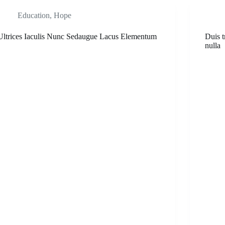
Education
,
Hope
Ultrices Iaculis Nunc Sedaugue Lacus Elementum
Duis t
nulla