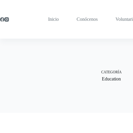
Saltar
al
contenido
Inicio
Conócenos
Voluntar
CATEGORÍA
Education